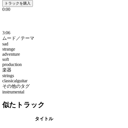
トラックを購入
0:00
3:06
ムード／テーマ
sad
strange
adventure
soft
production
楽器
strings
classicalguitar
その他のタグ
instrumental
似たトラック
タイトル