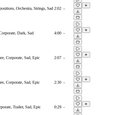
sitions, Orchestra, Strings, Sad
2:02
-
 Corporate, Dark, Sad
4:00
-
ure, Corporate, Sad, Epic
2:07
-
ure, Corporate, Sad, Epic
2:30
-
porate, Trailer, Sad, Epic
0:29
-