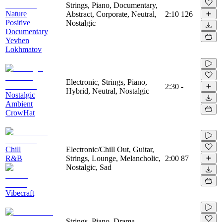
Strings, Piano, Documentary,
Nature
Abstract, Corporate, Neutral,
2:10
126
Positive
Nostalgic
Documentary
Yevhen
Lokhmatov
Electronic, Strings, Piano,
2:30
-
Hybrid, Neutral, Nostalgic
Nostalgic
Ambient
CrowHat
Chill
Electronic/Chill Out, Guitar,
R&B
Strings, Lounge, Melancholic,
2:00
87
Nostalgic, Sad
Vibecraft
Strings, Piano, Drama,