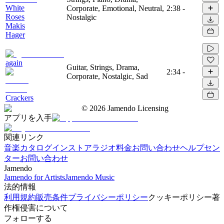
White
Corporate, Emotional, Neutral,
2:38
-
Roses
Nostalgic
Makis
Hager
again
Guitar, Strings, Drama,
2:34
-
Corporate, Nostalgic, Sad
Crackers
©
2026
Jamendo Licensing
アプリを入手
関連リンク
音楽カタログ
インストアラジオ
料金
お問い合わせ
ヘルプセン
ター
お問い合わせ
Jamendo
Jamendo for Artists
Jamendo Music
法的情報
利用規約
販売条件
プライバシーポリシー
クッキーポリシー
著
作権侵害について
フォローする