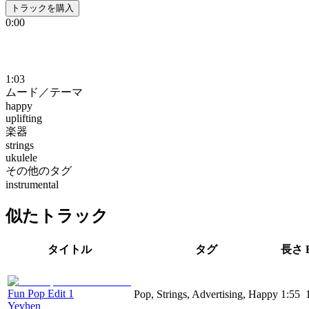
トラックを購入
0:00
1:03
ムード／テーマ
happy
uplifting
楽器
strings
ukulele
その他のタグ
instrumental
似たトラック
タイトル
タグ
長さ
Fun Pop Edit 1
Pop, Strings, Advertising, Happy
1:55
Yevhen