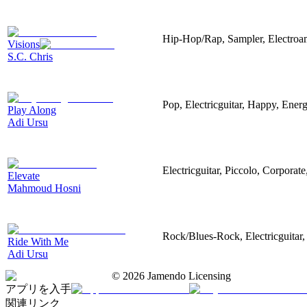
Hip-Hop/Rap, Sampler, Electroa
Visions
S.C. Chris
Pop, Electricguitar, Happy, Energ
Play Along
Adi Ursu
Electricguitar, Piccolo, Corporat
Elevate
Mahmoud Hosni
Rock/Blues-Rock, Electricguitar,
Ride With Me
Adi Ursu
©
2026
Jamendo Licensing
アプリを入手
関連リンク