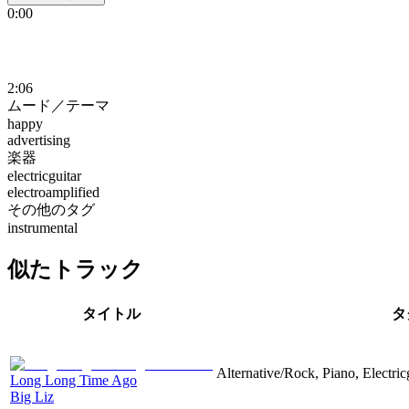
0:00
2:06
ムード／テーマ
happy
advertising
楽器
electricguitar
electroamplified
その他のタグ
instrumental
似たトラック
タイトル
タ
Alternative/Rock, Piano, Electric
Long Long Time Ago
Big Liz