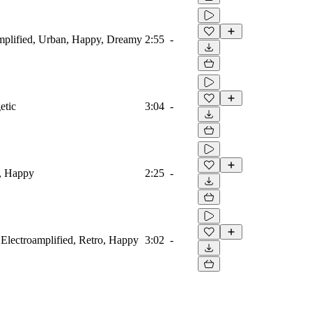
mplified, Urban, Happy, Dreamy
2:55
-
etic
3:04
-
e, Happy
2:25
-
 Electroamplified, Retro, Happy
3:02
-