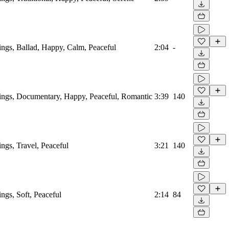
rings, Ballad, Happy, Calm, Peaceful
2:04
-
trings, Documentary, Happy, Peaceful, Romantic
3:39
140
ings, Travel, Peaceful
3:21
140
ings, Soft, Peaceful
2:14
84