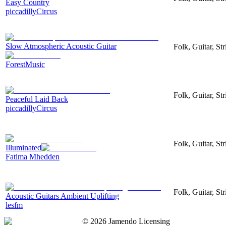
Easy Country
piccadillyCircus
Slow Atmospheric Acoustic Guitar
Folk, Guitar, St
ForestMusic
Folk, Guitar, S
Peaceful Laid Back
piccadillyCircus
Folk, Guitar, Str
Illuminated
Fatima Mhedden
Folk, Guitar, Str
Acoustic Guitars Ambient Uplifting
lesfm
©
2026
Jamendo Licensing