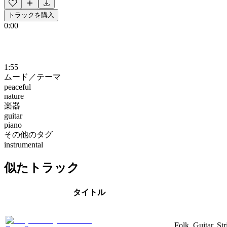
トラックを購入
0:00
1:55
ムード／テーマ
peaceful
nature
楽器
guitar
piano
その他のタグ
instrumental
似たトラック
タイトル
Folk, Guitar, St