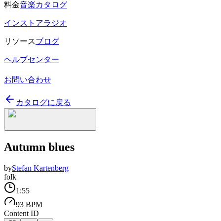
料金
音楽カタログ
インストアラジオ
リソース
ブログ
ヘルプセンター
お問い合わせ
カタログに戻る
Autumn blues
by
Stefan Kartenberg
folk
1:55
93 BPM
Content ID