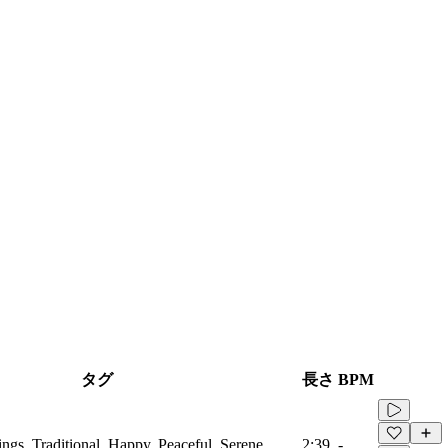
タグ
長さ
BPM
rings, Traditional, Happy, Peaceful, Serene
2:39
-