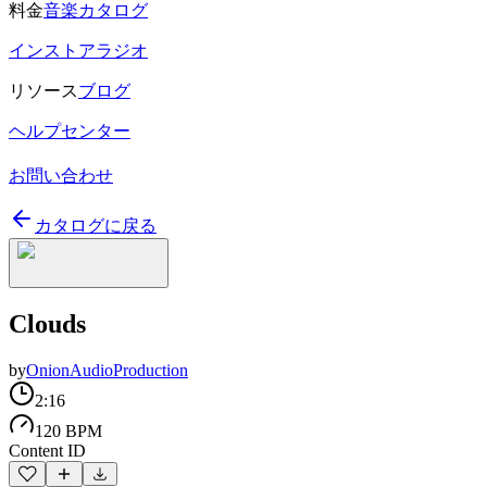
料金
音楽カタログ
インストアラジオ
リソース
ブログ
ヘルプセンター
お問い合わせ
カタログに戻る
Clouds
by
OnionAudioProduction
2:16
120 BPM
Content ID