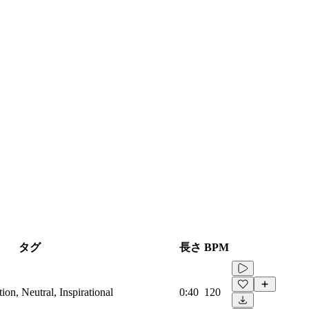
タグ
長さ
BPM
on, Neutral, Inspirational
0:40
120