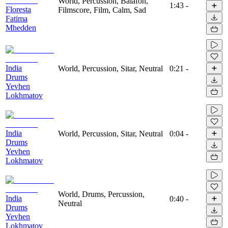
World, Percussion, Balafon,
1:43
-
Floresta
Filmscore, Film, Calm, Sad
Fatima
Mhedden
India
World, Percussion, Sitar, Neutral
0:21
-
Drums
Yevhen
Lokhmatov
India
World, Percussion, Sitar, Neutral
0:04
-
Drums
Yevhen
Lokhmatov
World, Drums, Percussion,
India
0:40
-
Neutral
Drums
Yevhen
Lokhmatov