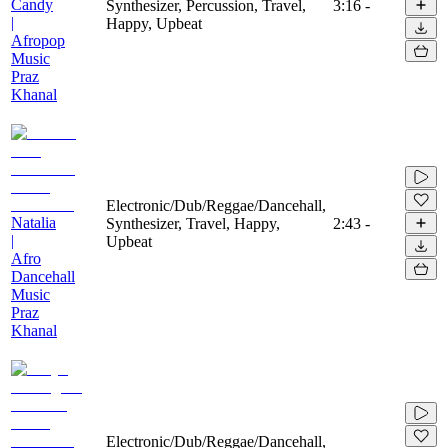
Candy
Synthesizer, Percussion, Travel,
3:16
-
|
Happy, Upbeat
Afropop
Music
Praz
Khanal
Electronic/Dub/Reggae/Dancehall,
Natalia
Synthesizer, Travel, Happy,
2:43
-
|
Upbeat
Afro
Dancehall
Music
Praz
Khanal
Electronic/Dub/Reggae/Dancehall,