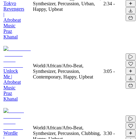
Tokyo
Synthesizer, Percussion, Urban,
2:34
-
Revengers
Happy, Upbeat
|
Afrobeat
Music
Praz
Khanal
World/African/Afro-Beat,
Unlock
Synthesizer, Percussion,
3:05
-
Me |
Contemporary, Happy, Upbeat
Afrobeat
Music
Praz
Khanal
World/African/Afro-Beat,
Wordle
Synthesizer, Percussion, Clubbing,
3:30
-
|
Happy, Upbeat