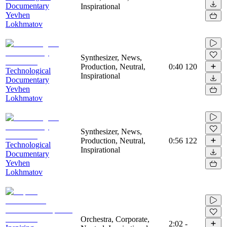
Documentary
Inspirational
Yevhen
Lokhmatov
Synthesizer, News,
Production, Neutral,
0:40
120
Technological
Inspirational
Documentary
Yevhen
Lokhmatov
Synthesizer, News,
Production, Neutral,
0:56
122
Technological
Inspirational
Documentary
Yevhen
Lokhmatov
Orchestra, Corporate,
2:02
-