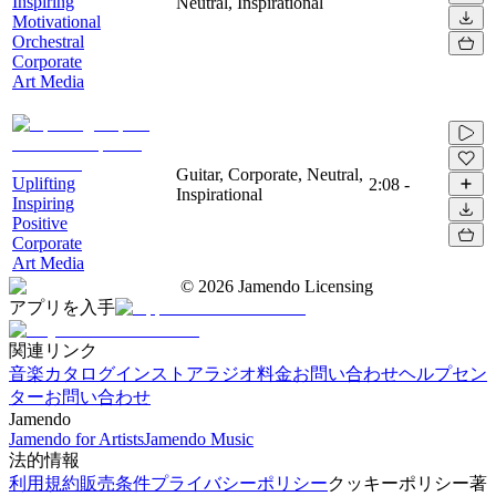
Inspiring
Neutral, Inspirational
Motivational
Orchestral
Corporate
Art Media
Guitar, Corporate, Neutral,
Uplifting
2:08
-
Inspirational
Inspiring
Positive
Corporate
Art Media
©
2026
Jamendo Licensing
アプリを入手
関連リンク
音楽カタログ
インストアラジオ
料金
お問い合わせ
ヘルプセン
ター
お問い合わせ
Jamendo
Jamendo for Artists
Jamendo Music
法的情報
利用規約
販売条件
プライバシーポリシー
クッキーポリシー
著