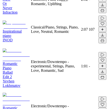
Or
Romantic, Uplifting
Never
Infraction
Classical/Piano, Strings, Piano,
2:07
107
Inspirational
Love, Neutral, Romantic
piano
INOD
Electronic/Downtempo -
Romantic
experimental, Strings, Piano,
1:01
-
Piano
Love, Romantic, Sad
Ballad
Edit 2
Yevhen
Lokhmatov
Electronic/Downtempo -
Romantic