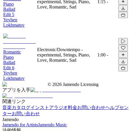
experimental, Strings, Piano,
1:15
-
Piano
Love, Romantic, Sad
Ballad
Edit 5
Yevhen
Lokhmatov
Electronic/Downtempo -
Romantic
experimental, Strings, Piano,
1:00
-
Piano
Love, Romantic, Sad
Ballad
Edit 6
Yevhen
Lokhmatov
©
2026
Jamendo Licensing
アプリを入手
関連リンク
音楽カタログ
インストアラジオ
料金
お問い合わせ
ヘルプセン
ター
お問い合わせ
Jamendo
Jamendo for Artists
Jamendo Music
法的情報