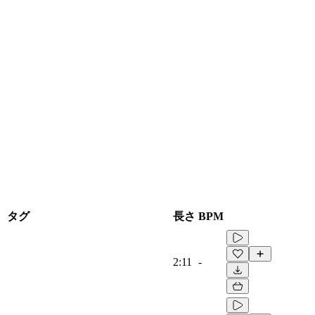
タグ
長さ
BPM
2:11
-