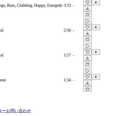
ings, Bass, Clubbing, Happy, Energetic
3:33
-
ral
2:56
-
ral
1:57
-
eat
1:34
-
ター
お問い合わせ