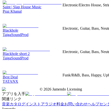
Electronic/Electro House, Str
Saint | Slap House Music
Praz Khanal
Electronic, Guitar, Bass, Neut
Blackhole
TaigaSoundProd
Electronic, Guitar, Bass, Neut
Blackhole short 2
TaigaSoundProd
Funk/R&B, Bass, Happy, Upb
Best Deal
TATANX
©
2026
Jamendo Licensing
アプリを入手
関連リンク
音楽カタログ
インストアラジオ
料金
お問い合わせ
ヘルプセン
Jamendo