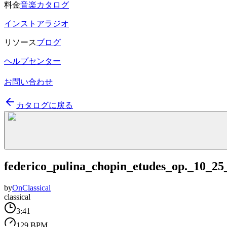
料金
音楽カタログ
インストアラジオ
リソース
ブログ
ヘルプセンター
お問い合わせ
カタログに戻る
federico_pulina_chopin_etudes_op._10_2
by
OnClassical
classical
3:41
129 BPM