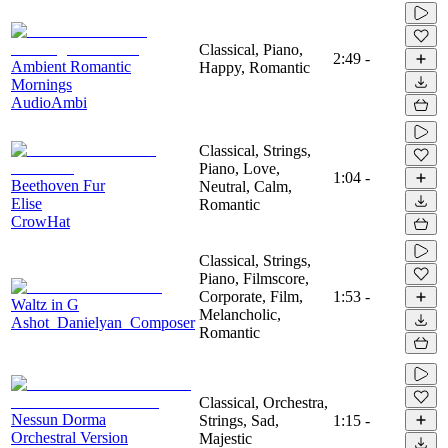
Classical, Piano,
2:49
-
Ambient Romantic
Happy, Romantic
Mornings
AudioAmbi
Classical, Strings,
Piano, Love,
1:04
-
Beethoven Fur
Neutral, Calm,
Elise
Romantic
CrowHat
Classical, Strings,
Piano, Filmscore,
Corporate, Film,
1:53
-
Waltz in G
Melancholic,
Ashot_Danielyan_Composer
Romantic
Classical, Orchestra,
Nessun Dorma
Strings, Sad,
1:15
-
Orchestral Version
Majestic