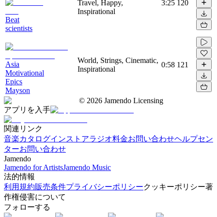
Travel, Happy,
3:25
120
Inspirational
Beat
scientists
World, Strings, Cinematic,
Asia
0:58
121
Inspirational
Motivational
Epics
Mayson
©
2026
Jamendo Licensing
アプリを入手
関連リンク
音楽カタログ
インストアラジオ
料金
お問い合わせ
ヘルプセン
ター
お問い合わせ
Jamendo
Jamendo for Artists
Jamendo Music
法的情報
利用規約
販売条件
プライバシーポリシー
クッキーポリシー
著
作権侵害について
フォローする