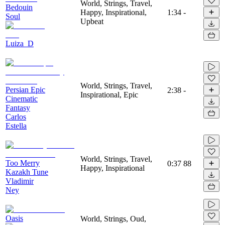
World, Strings, Travel,
Bedouin
Happy, Inspirational,
1:34
-
Soul
Upbeat
Luiza_D
World, Strings, Travel,
Persian Epic
2:38
-
Inspirational, Epic
Cinematic
Fantasy
Carlos
Estella
World, Strings, Travel,
Too Merry
0:37
88
Happy, Inspirational
Kazakh Tune
Vladimir
Ney
Oasis
World, Strings, Oud,