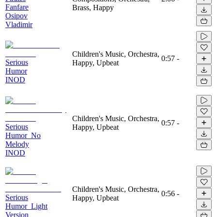
Fanfare
Brass, Happy
Osipov
Vladimir
Children's Music, Orchestra,
0:57
-
Serious
Happy, Upbeat
Humor
INOD
Children's Music, Orchestra,
0:57
-
Serious
Happy, Upbeat
Humor_No
Melody
INOD
Children's Music, Orchestra,
0:56
-
Serious
Happy, Upbeat
Humor_Light
Version