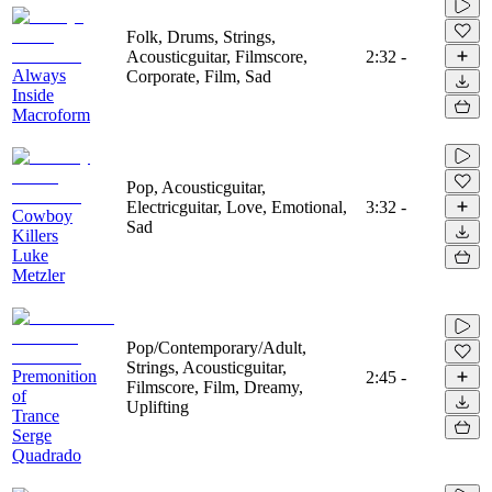
Folk, Drums, Strings,
Acousticguitar, Filmscore,
2:32
-
Always
Corporate, Film, Sad
Inside
Macroform
Pop, Acousticguitar,
Electricguitar, Love, Emotional,
3:32
-
Cowboy
Sad
Killers
Luke
Metzler
Pop/Contemporary/Adult,
Strings, Acousticguitar,
Premonition
2:45
-
Filmscore, Film, Dreamy,
of
Uplifting
Trance
Serge
Quadrado