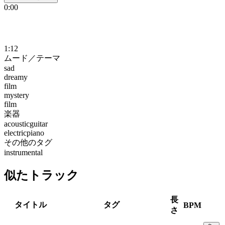
0:00
1:12
ムード／テーマ
sad
dreamy
film
mystery
film
楽器
acousticguitar
electricpiano
その他のタグ
instrumental
似たトラック
長
タイトル
タグ
BPM
さ