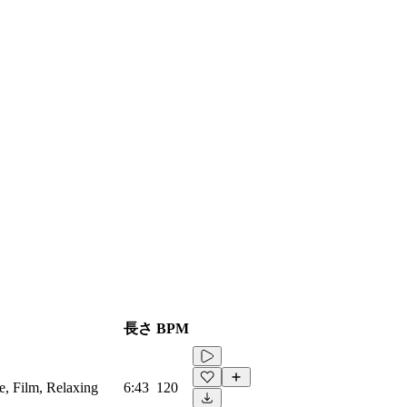
長さ
BPM
e, Film, Relaxing
6:43
120