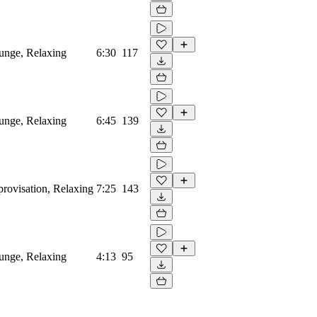
unge, Relaxing
6:30
117
unge, Relaxing
6:45
139
rovisation, Relaxing
7:25
143
unge, Relaxing
4:13
95