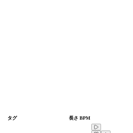
タグ
長さ
BPM