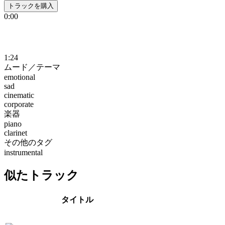
トラックを購入
0:00
1:24
ムード／テーマ
emotional
sad
cinematic
corporate
楽器
piano
clarinet
その他のタグ
instrumental
似たトラック
タイトル