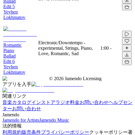
Ballad
Edit 5
Yevhen
Lokhmatov
Electronic/Downtempo -
Romantic
experimental, Strings, Piano,
1:00
-
Piano
Love, Romantic, Sad
Ballad
Edit 6
Yevhen
Lokhmatov
©
2026
Jamendo Licensing
アプリを入手
関連リンク
音楽カタログ
インストアラジオ
料金
お問い合わせ
ヘルプセン
ター
お問い合わせ
Jamendo
Jamendo for Artists
Jamendo Music
法的情報
利用規約
販売条件
プライバシーポリシー
クッキーポリシー
著