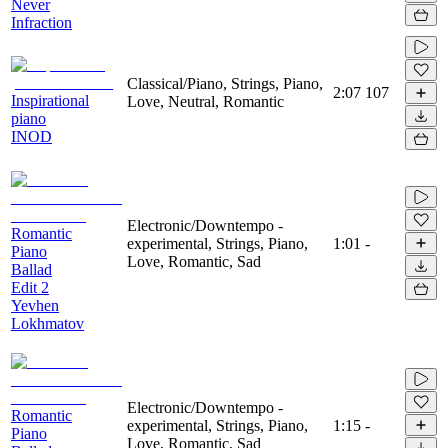
Never
Infraction
Classical/Piano, Strings, Piano,
2:07
107
Inspirational
Love, Neutral, Romantic
piano
INOD
Electronic/Downtempo -
Romantic
experimental, Strings, Piano,
1:01
-
Piano
Love, Romantic, Sad
Ballad
Edit 2
Yevhen
Lokhmatov
Electronic/Downtempo -
Romantic
experimental, Strings, Piano,
1:15
-
Piano
Love, Romantic, Sad