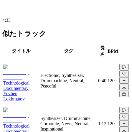
4:33
似たトラック
長
タイトル
タグ
BPM
さ
Electronic, Synthesizer,
Drummachine, Neutral,
0:40
120
Technological
Peaceful
Documentary
Yevhen
Lokhmatov
Synthesizer, Drummachine,
Corporate, News, Neutral,
1:12
120
Technological
Inspirational
Documentary