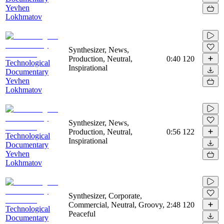
Yevhen
Lokhmatov
Synthesizer, News,
Production, Neutral,
0:40
120
Technological
Inspirational
Documentary
Yevhen
Lokhmatov
Synthesizer, News,
Production, Neutral,
0:56
122
Technological
Inspirational
Documentary
Yevhen
Lokhmatov
Synthesizer, Corporate,
Commercial, Neutral, Groovy,
2:48
120
Technological
Peaceful
Documentary