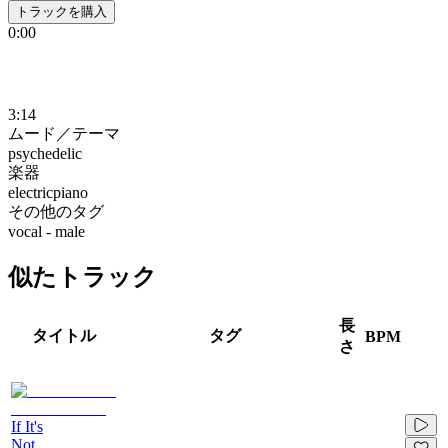
トラックを購入
0:00
3:14
ムード／テーマ
psychedelic
楽器
electricpiano
その他のタグ
vocal - male
似たトラック
長
タイトル
タグ
BPM
さ
If It's
Not