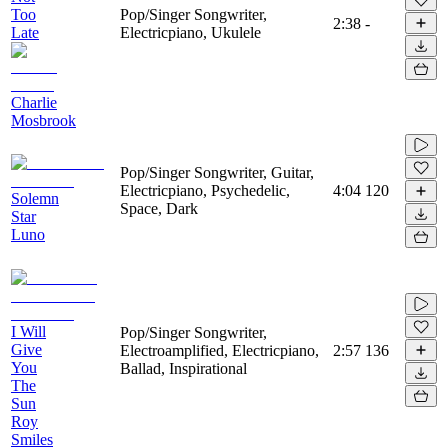
Too
Pop/Singer Songwriter,
2:38
-
Late
Electricpiano, Ukulele
Charlie
Mosbrook
Pop/Singer Songwriter, Guitar,
Electricpiano, Psychedelic,
4:04
120
Solemn
Space, Dark
Star
Luno
I Will
Pop/Singer Songwriter,
Give
Electroamplified, Electricpiano,
2:57
136
You
Ballad, Inspirational
The
Sun
Roy
Smiles