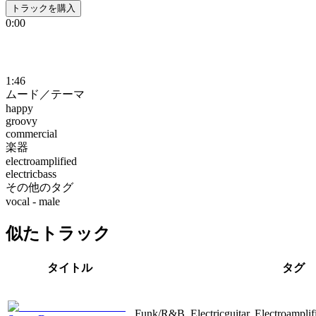
トラックを購入
0:00
1:46
ムード／テーマ
happy
groovy
commercial
楽器
electroamplified
electricbass
その他のタグ
vocal - male
似たトラック
タイトル
タグ
Funk/R&B, Electricguitar, Electroampli