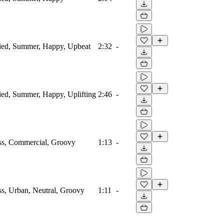
fied, Summer, Happy, Upbeat
2:32
-
fied, Summer, Happy, Uplifting
2:46
-
ass, Commercial, Groovy
1:13
-
ss, Urban, Neutral, Groovy
1:11
-