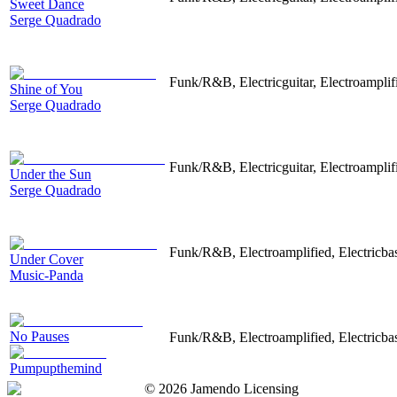
Sweet Dance
Serge Quadrado
Funk/R&B, Electricguitar, Electroampli
Shine of You
Serge Quadrado
Funk/R&B, Electricguitar, Electroampli
Under the Sun
Serge Quadrado
Funk/R&B, Electroamplified, Electricb
Under Cover
Music-Panda
No Pauses
Funk/R&B, Electroamplified, Electricba
Pumpupthemind
©
2026
Jamendo Licensing