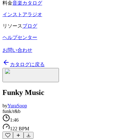
料金
音楽カタログ
インストアラジオ
リソース
ブログ
ヘルプセンター
お問い合わせ
カタログに戻る
Funky Music
by
YuraSoop
funk/r&b
1:46
122 BPM