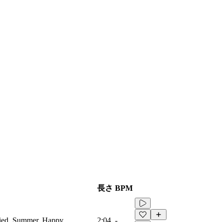
長さ
BPM
fied, Summer, Happy
2:04
-