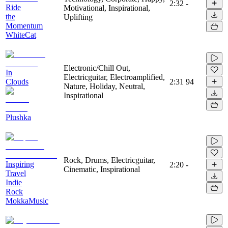
2:32
-
Ride
Motivational, Inspirational,
the
Uplifting
Momentum
WhiteCat
Electronic/Chill Out,
In
Electricguitar, Electroamplified,
Clouds
2:31
94
Nature, Holiday, Neutral,
Inspirational
Plushka
Rock, Drums, Electricguitar,
Inspiring
2:20
-
Cinematic, Inspirational
Travel
Indie
Rock
MokkaMusic