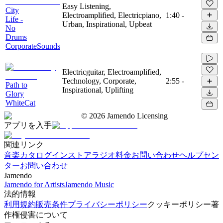
Easy Listening,
City
Electroamplified, Electricpiano,
1:40
-
Life -
Urban, Inspirational, Upbeat
No
Drums
CorporateSounds
Electricguitar, Electroamplified,
Technology, Corporate,
2:55
-
Path to
Inspirational, Uplifting
Glory
WhiteCat
©
2026
Jamendo Licensing
アプリを入手
関連リンク
音楽カタログ
インストアラジオ
料金
お問い合わせ
ヘルプセン
ター
お問い合わせ
Jamendo
Jamendo for Artists
Jamendo Music
法的情報
利用規約
販売条件
プライバシーポリシー
クッキーポリシー
著
作権侵害について