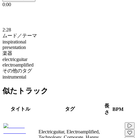
0:00
2:28
ムード／テーマ
inspirational
presentation
楽器
electricguitar
electroamplified
その他のタグ
instrumental
似たトラック
長
タイトル
タグ
BPM
さ
Electricguitar, Electroamplified,
Technology, Corporate, Happy,