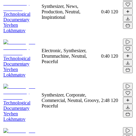
Synthesizer, News,
Production, Neutral,
0:40
120
Technological
Inspirational
Documentary
Yevhen
Lokhmatov
Electronic, Synthesizer,
Drummachine, Neutral,
0:40
120
Technological
Peaceful
Documentary
Yevhen
Lokhmatov
Synthesizer, Corporate,
Commercial, Neutral, Groovy,
2:48
120
Technological
Peaceful
Documentary
Yevhen
Lokhmatov