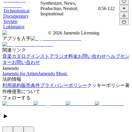
Synthesizer, News,
Production, Neutral,
0:56
122
Technological
Inspirational
Documentary
Yevhen
Lokhmatov
©
2026
Jamendo Licensing
アプリを入手
関連リンク
音楽カタログ
インストアラジオ
料金
お問い合わせ
ヘルプセン
ター
お問い合わせ
Jamendo
Jamendo for Artists
Jamendo Music
法的情報
利用規約
販売条件
プライバシーポリシー
クッキーポリシー
著
作権侵害について
フォローする