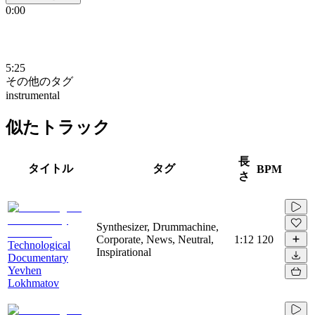
0:00
5:25
その他のタグ
instrumental
似たトラック
長
タイトル
タグ
BPM
さ
Synthesizer, Drummachine,
Corporate, News, Neutral,
1:12
120
Technological
Inspirational
Documentary
Yevhen
Lokhmatov