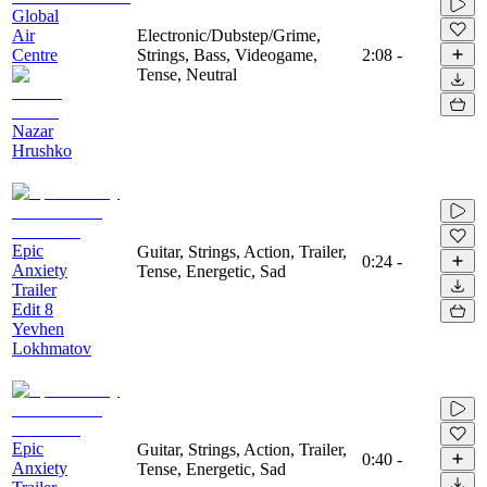
Global
Air
Electronic/Dubstep/Grime,
Centre
Strings, Bass, Videogame,
2:08
-
Tense, Neutral
Nazar
Hrushko
Epic
Guitar, Strings, Action, Trailer,
0:24
-
Anxiety
Tense, Energetic, Sad
Trailer
Edit 8
Yevhen
Lokhmatov
Epic
Guitar, Strings, Action, Trailer,
0:40
-
Anxiety
Tense, Energetic, Sad