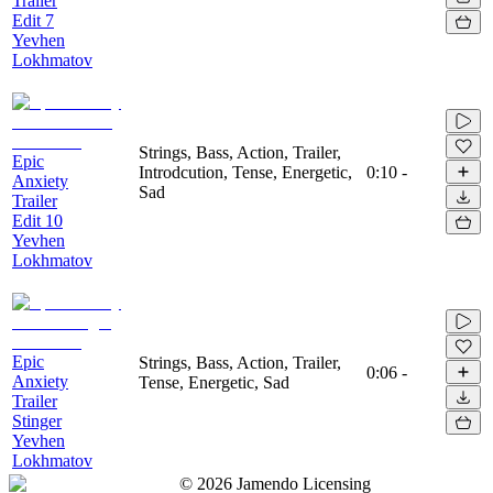
Trailer
Edit 7
Yevhen
Lokhmatov
Strings, Bass, Action, Trailer,
Epic
Introdcution, Tense, Energetic,
0:10
-
Anxiety
Sad
Trailer
Edit 10
Yevhen
Lokhmatov
Epic
Strings, Bass, Action, Trailer,
0:06
-
Anxiety
Tense, Energetic, Sad
Trailer
Stinger
Yevhen
Lokhmatov
©
2026
Jamendo Licensing