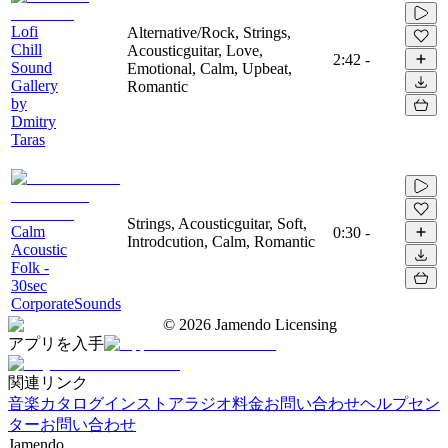
Lofi
Alternative/Rock, Strings,
Chill
Acousticguitar, Love,
2:42
-
Sound
Emotional, Calm, Upbeat,
Gallery
Romantic
by
Dmitry
Taras
Strings, Acousticguitar, Soft,
Calm
0:30
-
Introdcution, Calm, Romantic
Acoustic
Folk -
30sec
CorporateSounds
©
2026
Jamendo Licensing
アプリを入手
関連リンク
音楽カタログ
インストアラジオ
料金
お問い合わせ
ヘルプセン
ター
お問い合わせ
Jamendo