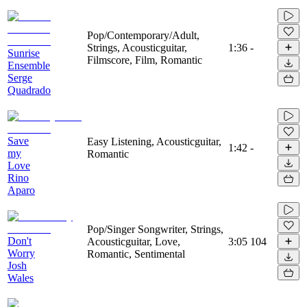
Pop/Contemporary/Adult,
Strings, Acousticguitar,
1:36
-
Sunrise
Filmscore, Film, Romantic
Ensemble
Serge
Quadrado
Save
Easy Listening, Acousticguitar,
1:42
-
my
Romantic
Love
Rino
Aparo
Pop/Singer Songwriter, Strings,
Don't
Acousticguitar, Love,
3:05
104
Worry
Romantic, Sentimental
Josh
Wales