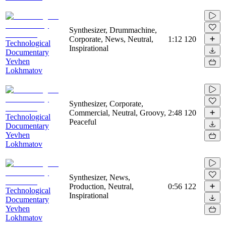
Synthesizer, Drummachine,
Corporate, News, Neutral,
1:12
120
Technological
Inspirational
Documentary
Yevhen
Lokhmatov
Synthesizer, Corporate,
Commercial, Neutral, Groovy,
2:48
120
Technological
Peaceful
Documentary
Yevhen
Lokhmatov
Synthesizer, News,
Production, Neutral,
0:56
122
Technological
Inspirational
Documentary
Yevhen
Lokhmatov