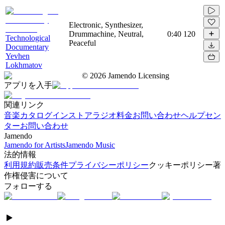
Electronic, Synthesizer,
Drummachine, Neutral,
0:40
120
Technological
Peaceful
Documentary
Yevhen
Lokhmatov
©
2026
Jamendo Licensing
アプリを入手
関連リンク
音楽カタログ
インストアラジオ
料金
お問い合わせ
ヘルプセン
ター
お問い合わせ
Jamendo
Jamendo for Artists
Jamendo Music
法的情報
利用規約
販売条件
プライバシーポリシー
クッキーポリシー
著
作権侵害について
フォローする