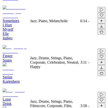
Sometimes
Jazz, Piano, Melancholic
6:14
-
I Hurt
Myself
Elle
Indigo
Finger
Jazz, Drums, Strings, Piano,
Snaps
Corporate, Celebration, Neutral,
3:11
-
Happy
Stefan
Kartenberg
Long
Jazz, Drums, Strings, Piano,
Drink
Filmscore, Corporate, Film,
3:58
-