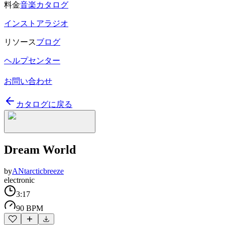
料金
音楽カタログ
インストアラジオ
リソース
ブログ
ヘルプセンター
お問い合わせ
カタログに戻る
Dream World
by
ANtarcticbreeze
electronic
3:17
90 BPM