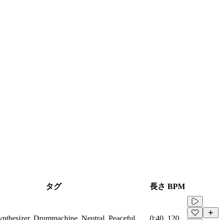
タグ
長さ
BPM
Synthesizer, Drummachine, Neutral, Peaceful
0:40
120