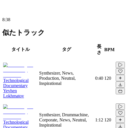
8:38
似たトラック
長
タイトル
タグ
BPM
さ
Synthesizer, News,
Production, Neutral,
0:40
120
Technological
Inspirational
Documentary
Yevhen
Lokhmatov
Synthesizer, Drummachine,
Corporate, News, Neutral,
1:12
120
Technological
Inspirational
Documentary