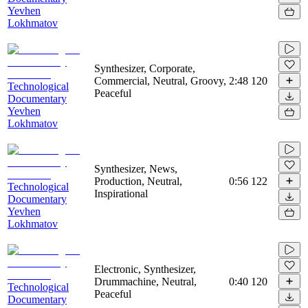
Yevhen
Lokhmatov
Synthesizer, Corporate,
Commercial, Neutral, Groovy,
2:48
120
Technological
Peaceful
Documentary
Yevhen
Lokhmatov
Synthesizer, News,
Production, Neutral,
0:56
122
Technological
Inspirational
Documentary
Yevhen
Lokhmatov
Electronic, Synthesizer,
Drummachine, Neutral,
0:40
120
Technological
Peaceful
Documentary