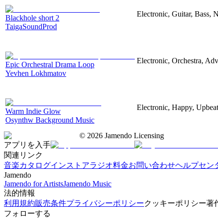
Electronic, Guitar, Bass, N
Blackhole short 2
TaigaSoundProd
Electronic, Orchestra, Ad
Epic Orchestral Drama Loop
Yevhen Lokhmatov
Electronic, Happy, Upbea
Warm Indie Glow
Osynthw Background Music
©
2026
Jamendo Licensing
アプリを入手
関連リンク
音楽カタログ
インストアラジオ
料金
お問い合わせ
ヘルプセン
Jamendo
Jamendo for Artists
Jamendo Music
法的情報
利用規約
販売条件
プライバシーポリシー
クッキーポリシー
著
フォローする