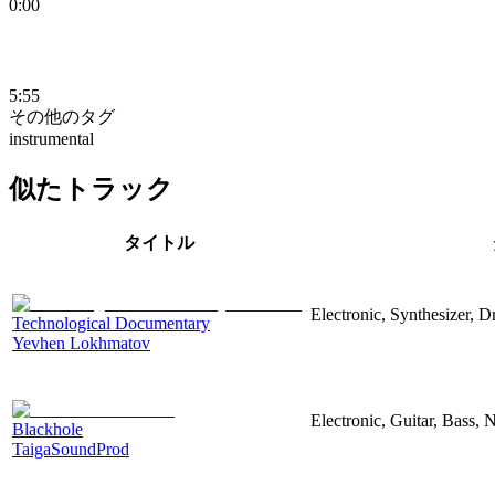
0:00
5:55
その他のタグ
instrumental
似たトラック
タイトル
Electronic, Synthesizer, 
Technological Documentary
Yevhen Lokhmatov
Electronic, Guitar, Bass, N
Blackhole
TaigaSoundProd