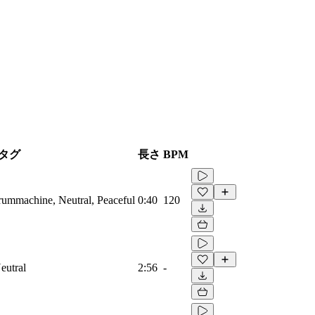
タグ
長さ
BPM
Drummachine, Neutral, Peaceful
0:40
120
eutral
2:56
-