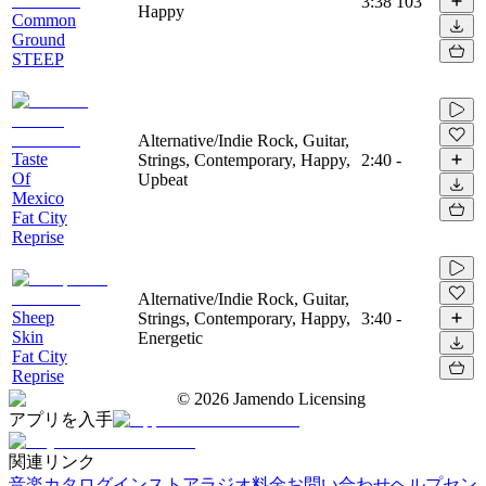
3:38
103
Happy
Common
Ground
STEEP
Alternative/Indie Rock, Guitar,
Taste
Strings, Contemporary, Happy,
2:40
-
Of
Upbeat
Mexico
Fat City
Reprise
Alternative/Indie Rock, Guitar,
Sheep
Strings, Contemporary, Happy,
3:40
-
Skin
Energetic
Fat City
Reprise
©
2026
Jamendo Licensing
アプリを入手
関連リンク
音楽カタログ
インストアラジオ
料金
お問い合わせ
ヘルプセン