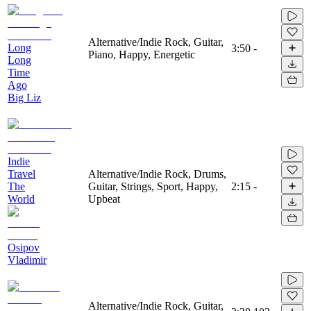
Alternative/Indie Rock, Guitar,
Long
3:50
-
Piano, Happy, Energetic
Long
Time
Ago
Big Liz
Indie
Travel
Alternative/Indie Rock, Drums,
The
Guitar, Strings, Sport, Happy,
2:15
-
World
Upbeat
Osipov
Vladimir
Alternative/Indie Rock, Guitar,