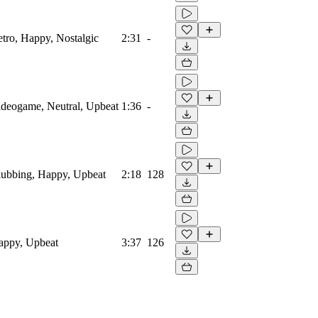
etro, Happy, Nostalgic
2:31
-
Videogame, Neutral, Upbeat
1:36
-
Clubbing, Happy, Upbeat
2:18
128
Happy, Upbeat
3:37
126