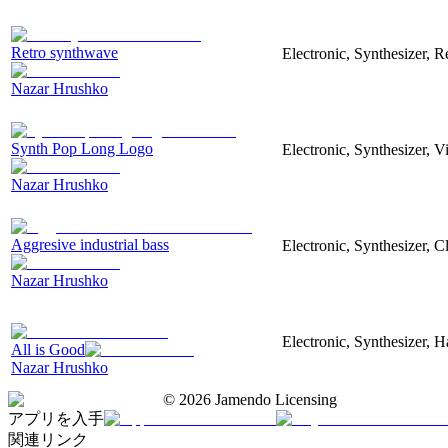
Retro synthwave
Electronic, Synthesizer, R
Nazar Hrushko
Synth Pop Long Logo
Electronic, Synthesizer, 
Nazar Hrushko
Aggresive industrial bass
Electronic, Synthesizer, 
Nazar Hrushko
Electronic, Synthesizer, 
All is Good
Nazar Hrushko
©
2026
Jamendo Licensing
アプリを入手
関連リンク