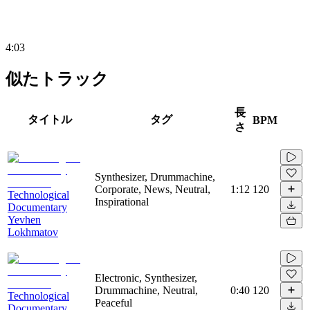
4:03
似たトラック
長
タイトル
タグ
BPM
さ
Synthesizer, Drummachine,
Corporate, News, Neutral,
1:12
120
Technological
Inspirational
Documentary
Yevhen
Lokhmatov
Electronic, Synthesizer,
Drummachine, Neutral,
0:40
120
Technological
Peaceful
Documentary