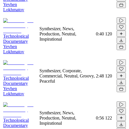
Yevhen
Lokhmatov
Synthesizer, News,
Production, Neutral,
0:40
120
Technological
Inspirational
Documentary
Yevhen
Lokhmatov
Synthesizer, Corporate,
Commercial, Neutral, Groovy,
2:48
120
Technological
Peaceful
Documentary
Yevhen
Lokhmatov
Synthesizer, News,
Production, Neutral,
0:56
122
Technological
Inspirational
Documentary