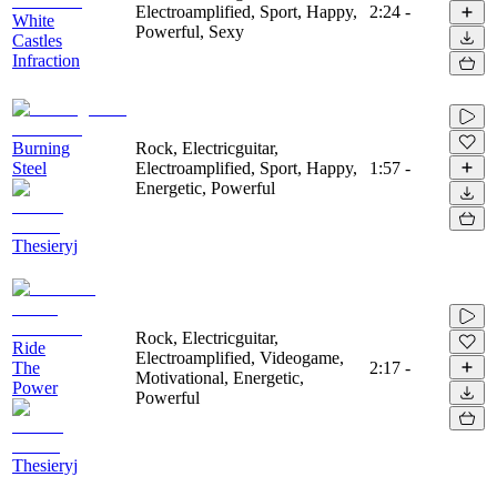
Electroamplified, Sport, Happy,
2:24
-
White
Powerful, Sexy
Castles
Infraction
Burning
Rock, Electricguitar,
Steel
Electroamplified, Sport, Happy,
1:57
-
Energetic, Powerful
Thesieryj
Rock, Electricguitar,
Ride
Electroamplified, Videogame,
The
2:17
-
Motivational, Energetic,
Power
Powerful
Thesieryj