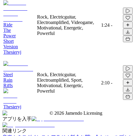
Rock, Electricguitar,
Electroamplified, Videogame,
Ride
1:24
-
Motivational, Energetic,
The
Powerful
Power
Short
Version
Thesieryj
Steel
Rock, Electricguitar,
Rain
Electroamplified, Sport,
2:10
-
Riffs
Motivational, Energetic,
Powerful
Thesieryj
©
2026
Jamendo Licensing
アプリを入手
関連リンク