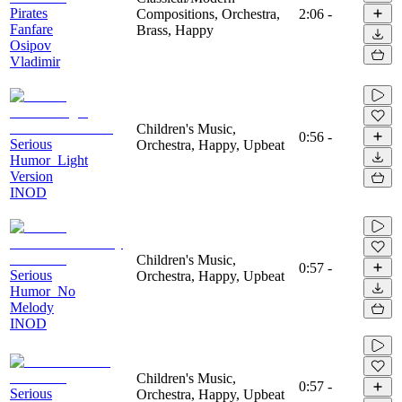
Pirates
Compositions, Orchestra,
2:06
-
Fanfare
Brass, Happy
Osipov
Vladimir
Children's Music,
0:56
-
Serious
Orchestra, Happy, Upbeat
Humor_Light
Version
INOD
Children's Music,
0:57
-
Serious
Orchestra, Happy, Upbeat
Humor_No
Melody
INOD
Children's Music,
0:57
-
Serious
Orchestra, Happy, Upbeat