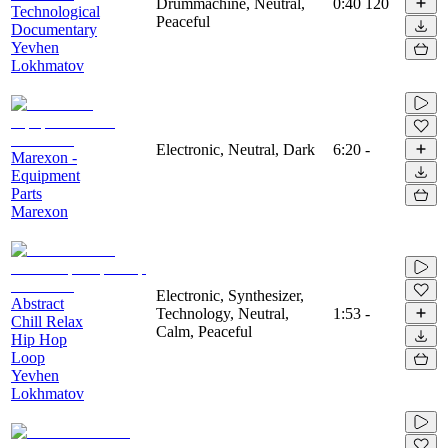
Drummachine, Neutral,
0:40
120
Technological
Peaceful
Documentary
Yevhen
Lokhmatov
Electronic, Neutral, Dark
6:20
-
Marexon -
Equipment
Parts
Marexon
Electronic, Synthesizer,
Abstract
Technology, Neutral,
1:53
-
Chill Relax
Calm, Peaceful
Hip Hop
Loop
Yevhen
Lokhmatov