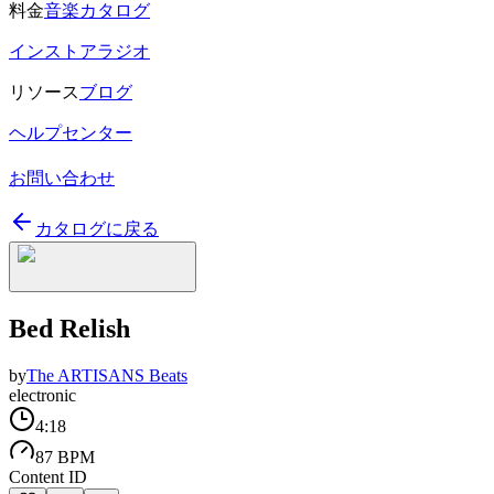
料金
音楽カタログ
インストアラジオ
リソース
ブログ
ヘルプセンター
お問い合わせ
カタログに戻る
Bed Relish
by
The ARTISANS Beats
electronic
4:18
87 BPM
Content ID