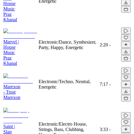
Energetic
House
Music
Praz
Khanal
Marvel |
Electronic/Dance, Synthesizer,
2:20
-
House
Party, Happy, Energetic
Music
Praz
Khanal
Electronic/Techno, Neutral,
7:17
-
Marexon
Energetic
- Trust
Marexon
Electronic/Electro House,
Saint |
Strings, Bass, Clubbing,
3:33
-
Slap