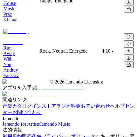
Happy, Energetic
House
Music
Praz
Khanal
Run
Rock, Neutral, Energetic
4:10
-
Away
With
You
Andrey
Faustov
©
2026
Jamendo Licensing
アプリを入手
関連リンク
音楽カタログ
インストアラジオ
料金
お問い合わせ
ヘルプセン
ター
お問い合わせ
Jamendo
Jamendo for Artists
Jamendo Music
法的情報
利用規約
販売条件
プライバシーポリシー
クッキーポリシー
著