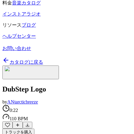
料金
音楽カタログ
インストアラジオ
リソース
ブログ
ヘルプセンター
お問い合わせ
カタログに戻る
DubStep Logo
by
ANtarcticbreeze
0:22
110 BPM
トラックを購入