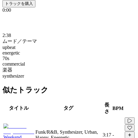
トラックを購入
0:00
2:38
ムード／テーマ
upbeat
energetic
70s
commercial
楽器
synthesizer
似たトラック
長
タイトル
タグ
BPM
さ
Funk/R&B, Synthesizer, Urban,
3:17
-
Weekend
Happy, Energetic