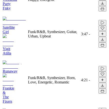
Party
Fnky
Satellite
Girl
Funk/R&B, Synthesizer, Guitar,
3:47
-
Urban, Upbeat
Yigit
Atilla
Runaway
Funk/R&B, Synthesizer, Horn,
4:21
-
Love, Energetic, Romantic
Frankie
&
The
Fixers