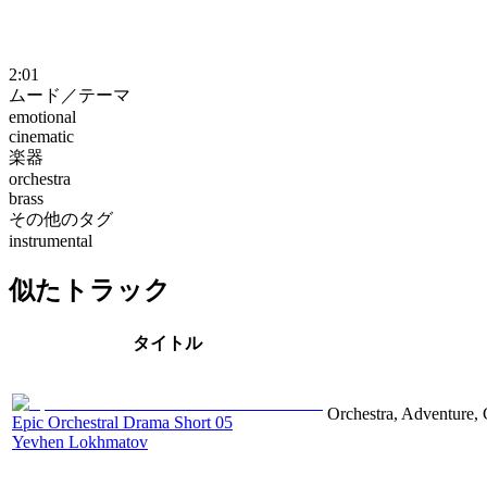
2:01
ムード／テーマ
emotional
cinematic
楽器
orchestra
brass
その他のタグ
instrumental
似たトラック
タイトル
Orchestra, Adventure, 
Epic Orchestral Drama Short 05
Yevhen Lokhmatov