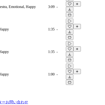
estra, Emotional, Happy
3:09
-
 Happy
1:35
-
 Happy
1:35
-
 Happy
1:00
-
ター
お問い合わせ