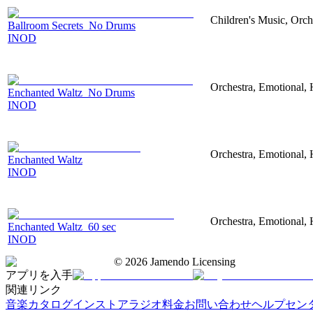
Children's Music, Orch
Ballroom Secrets_No Drums
INOD
Orchestra, Emotional,
Enchanted Waltz_No Drums
INOD
Orchestra, Emotional,
Enchanted Waltz
INOD
Orchestra, Emotional,
Enchanted Waltz_60 sec
INOD
©
2026
Jamendo Licensing
アプリを入手
関連リンク
音楽カタログ
インストアラジオ
料金
お問い合わせ
ヘルプセン