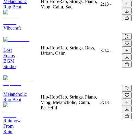
Melancholic
Hip-Hop/Rap, Strings, Piano,
2:13
-
Rap Beat
Vlog, Calm, Sad
Vibecraft
Hip-Hop/Rap, Strings, Bass,
Lost
3:14
-
Urban, Calm
Focus
BGM
Studio
Melancholic
Hip-Hop/Rap, Strings, Piano,
Rap Beat
Vlog, Melancholic, Calm,
2:13
-
Peaceful
Rainbow
From
Rain