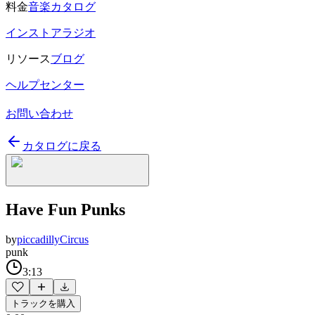
料金
音楽カタログ
インストアラジオ
リソース
ブログ
ヘルプセンター
お問い合わせ
カタログに戻る
Have Fun Punks
by
piccadillyCircus
punk
3:13
トラックを購入