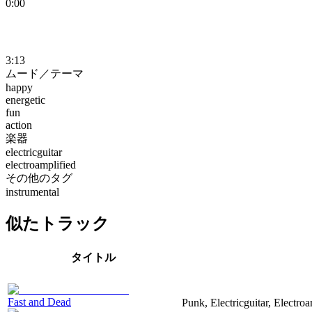
0:00
3:13
ムード／テーマ
happy
energetic
fun
action
楽器
electricguitar
electroamplified
その他のタグ
instrumental
似たトラック
タイトル
Fast and Dead
Punk, Electricguitar, Electro