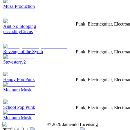
Muza Production
Punk, Electricguitar, Electro
Aint No Stopping
piccadillyCircus
Revenge of the Synth
Punk, Electricguitar, Electroa
Stevesterry2
Happy Pop Punk
Punk, Electricguitar, Electro
Moanum Music
School Pop Punk
Punk, Electricguitar, Electro
Moanum Music
©
2026
Jamendo Licensing
アプリを入手