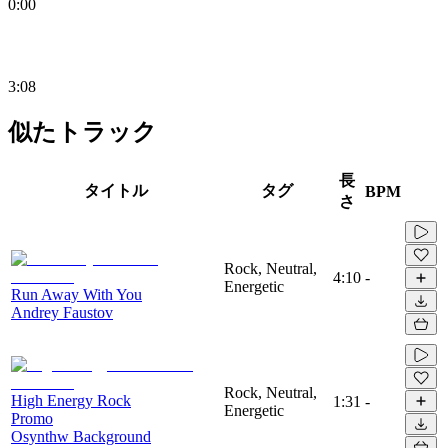
0:00
3:08
似たトラック
長
タイトル
タグ
BPM
さ
Rock, Neutral,
4:10
-
Energetic
Run Away With You
Andrey Faustov
Rock, Neutral,
High Energy Rock
1:31
-
Energetic
Promo
Osynthw Background