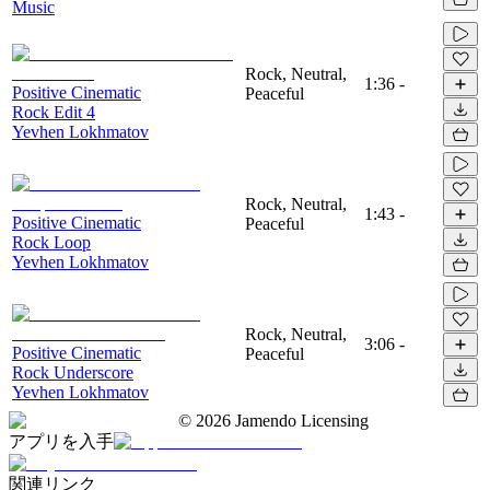
Music
Rock, Neutral,
1:36
-
Positive Cinematic
Peaceful
Rock Edit 4
Yevhen Lokhmatov
Rock, Neutral,
1:43
-
Positive Cinematic
Peaceful
Rock Loop
Yevhen Lokhmatov
Rock, Neutral,
3:06
-
Positive Cinematic
Peaceful
Rock Underscore
Yevhen Lokhmatov
©
2026
Jamendo Licensing
アプリを入手
関連リンク