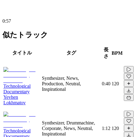
0:57
似たトラック
長
タイトル
タグ
BPM
さ
Synthesizer, News,
Production, Neutral,
0:40
120
Technological
Inspirational
Documentary
Yevhen
Lokhmatov
Synthesizer, Drummachine,
Corporate, News, Neutral,
1:12
120
Technological
Inspirational
Documentary