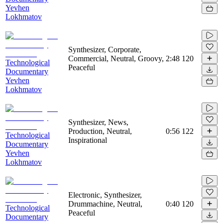
Yevhen
Lokhmatov
Synthesizer, Corporate,
Commercial, Neutral, Groovy,
2:48
120
Technological
Peaceful
Documentary
Yevhen
Lokhmatov
Synthesizer, News,
Production, Neutral,
0:56
122
Technological
Inspirational
Documentary
Yevhen
Lokhmatov
Electronic, Synthesizer,
Drummachine, Neutral,
0:40
120
Technological
Peaceful
Documentary