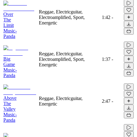
Reggae, Electricguitar,
Over
Electroamplified, Sport,
1:42
-
The
Energetic
Limit
Music-
Panda
Reggae, Electricguitar,
Big
Electroamplified, Sport,
1:37
-
Game
Energetic
Music-
Panda
Above
Reggae, Electricguitar,
2:47
-
The
Energetic
Valley
Music-
Panda