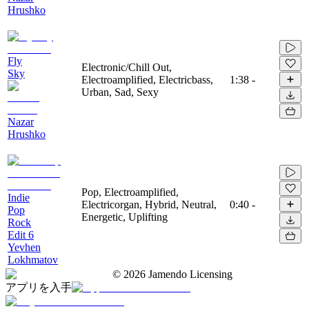
Hrushko
Fly
Electronic/Chill Out,
Sky
Electroamplified, Electricbass,
1:38
-
Urban, Sad, Sexy
Nazar
Hrushko
Pop, Electroamplified,
Indie
Electricorgan, Hybrid, Neutral,
0:40
-
Pop
Energetic, Uplifting
Rock
Edit 6
Yevhen
Lokhmatov
©
2026
Jamendo Licensing
アプリを入手