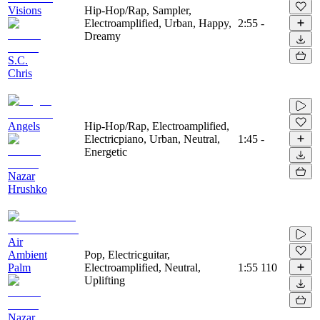
Visions
Hip-Hop/Rap, Sampler,
Electroamplified, Urban, Happy,
2:55
-
Dreamy
S.C.
Chris
Angels
Hip-Hop/Rap, Electroamplified,
Electricpiano, Urban, Neutral,
1:45
-
Energetic
Nazar
Hrushko
Air
Ambient
Pop, Electricguitar,
Palm
Electroamplified, Neutral,
1:55
110
Uplifting
Nazar