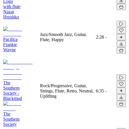
Logo
with flute
Nazar
Hrushko
Jazz/Smooth Jazz, Guitar,
2:28
-
Pacifica
Flute, Happy
Frankie
Wayne
The
Rock/Progressive, Guitar,
Southern
Strings, Flute, Retro, Neutral,
6:35
-
Society -
Uplifting
Blackmud
The
Southern
Society