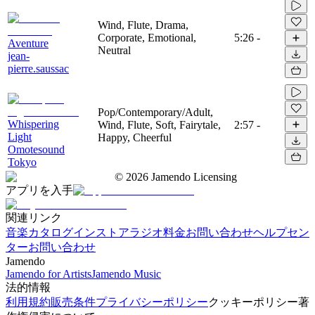
Wind, Flute, Drama,
Corporate, Emotional,
5:26
-
Aventure
Neutral
jean-
pierre.saussac
Pop/Contemporary/Adult,
Whispering
Wind, Flute, Soft, Fairytale,
2:57
-
Light
Happy, Cheerful
Omotesound
Tokyo
©
2026
Jamendo Licensing
アプリを入手
関連リンク
音楽カタログ
インストアラジオ
料金
お問い合わせ
ヘルプセン
ター
お問い合わせ
Jamendo
Jamendo for Artists
Jamendo Music
法的情報
利用規約
販売条件
プライバシーポリシー
クッキーポリシー
著