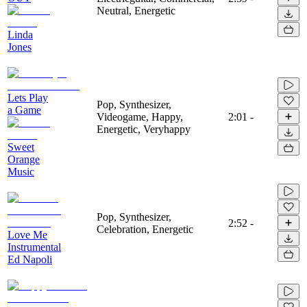
Neutral, Energetic
Linda
Jones
Lets Play
Pop, Synthesizer,
a Game
Videogame, Happy,
2:01
-
Energetic, Veryhappy
Sweet
Orange
Music
Pop, Synthesizer,
2:52
-
Celebration, Energetic
Love Me
Instrumental
Ed Napoli