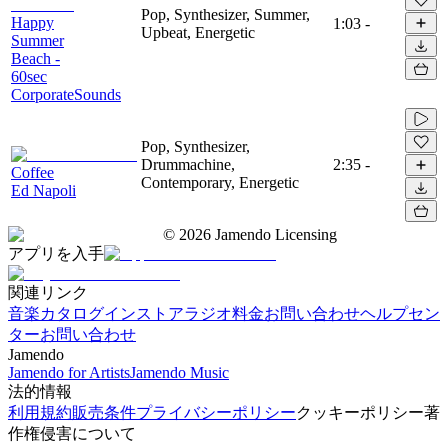
Pop, Synthesizer, Summer,
Happy
1:03
-
Upbeat, Energetic
Summer
Beach -
60sec
CorporateSounds
Pop, Synthesizer,
Drummachine,
2:35
-
Coffee
Contemporary, Energetic
Ed Napoli
©
2026
Jamendo Licensing
アプリを入手
関連リンク
音楽カタログ
インストアラジオ
料金
お問い合わせ
ヘルプセン
ター
お問い合わせ
Jamendo
Jamendo for Artists
Jamendo Music
法的情報
利用規約
販売条件
プライバシーポリシー
クッキーポリシー
著
作権侵害について