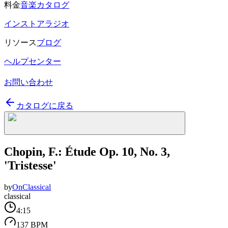
料金
音楽カタログ
インストアラジオ
リソース
ブログ
ヘルプセンター
お問い合わせ
カタログに戻る
Chopin, F.: Étude Op. 10, No. 3,
'Tristesse'
by
OnClassical
classical
4:15
137 BPM