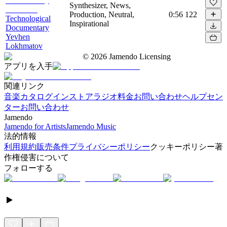
Synthesizer, News,
Production, Neutral,
0:56
122
Technological
Inspirational
Documentary
Yevhen
Lokhmatov
©
2026
Jamendo Licensing
アプリを入手
関連リンク
音楽カタログ
インストアラジオ
料金
お問い合わせ
ヘルプセン
ター
お問い合わせ
Jamendo
Jamendo for Artists
Jamendo Music
法的情報
利用規約
販売条件
プライバシーポリシー
クッキーポリシー
著
作権侵害について
フォローする