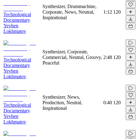
Synthesizer, Drummachine,
Corporate, News, Neutral,
1:12
120
Technological
Inspirational
Documentary
Yevhen
Lokhmatov
Synthesizer, Corporate,
Commercial, Neutral, Groovy,
2:48
120
Technological
Peaceful
Documentary
Yevhen
Lokhmatov
Synthesizer, News,
Production, Neutral,
0:40
120
Technological
Inspirational
Documentary
Yevhen
Lokhmatov