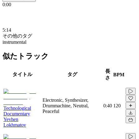
0:00
5:14
その他のタグ
instrumental
似たトラック
長
タイトル
タグ
BPM
さ
Electronic, Synthesizer,
Drummachine, Neutral,
0:40
120
Technological
Peaceful
Documentary
Yevhen
Lokhmatov