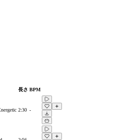
長さ
BPM
Energetic
2:30
-
ad
2:56
-