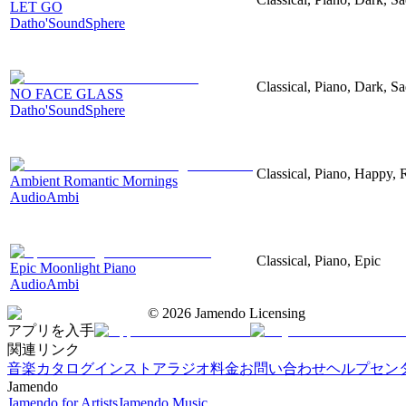
LET GO
Datho'SoundSphere
Classical, Piano, Dark, S
NO FACE GLASS
Datho'SoundSphere
Classical, Piano, Happy,
Ambient Romantic Mornings
AudioAmbi
Classical, Piano, Epic
Epic Moonlight Piano
AudioAmbi
©
2026
Jamendo Licensing
アプリを入手
関連リンク
音楽カタログ
インストアラジオ
料金
お問い合わせ
ヘルプセン
Jamendo
Jamendo for Artists
Jamendo Music