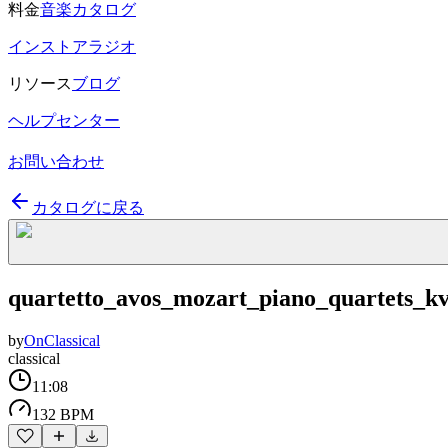
料金
音楽カタログ
インストアラジオ
リソース
ブログ
ヘルプセンター
お問い合わせ
カタログに戻る
quartetto_avos_mozart_piano_quartets_k
by
OnClassical
classical
11:08
132 BPM